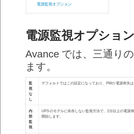
電源監視オプション
電源監視オプショ
Avance では、三通
ます。
監
デフォルトではこの設定になっており、PMの 電源喪失
視
な
し
内
UPS のモデルに依存しない監視方法で、2分以上の電源喪失
部
開始します。
監
視