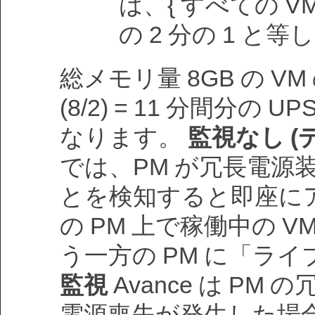
は、{ すべての VM
の 2 分の 1 と
総メモリ量 8GB の VM の
(8/2) = 11 分間分の
なります。
監視なし (
では、PM が冗長電源装
とを検知すると即座に
の PM 上で稼働中の 
う一方の PM に「ラ
監視
Avance は PM
電源喪失が発生した場