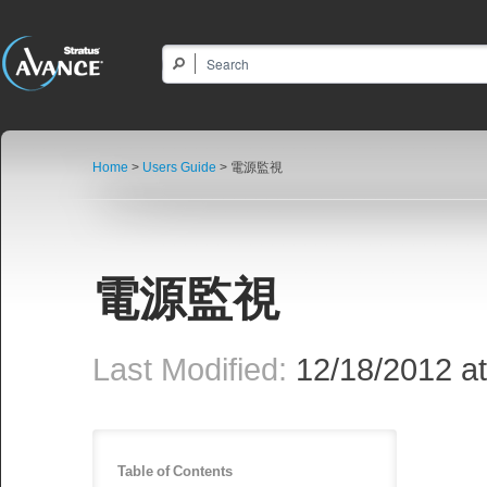
Home
>
Users Guide
> 電源監視
電源監視
Last Modified:
12/18/2012 at
Table of Contents